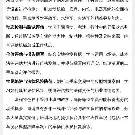
亲自动手，学习并实践从车辆外观覆盖件、车身骨架（运用漆膜仪
等设备进行检测），到发动机舱、底盘、内饰、电器系统的全面检
查流程。重点培养对事故车、水泡车、火烧车的精准鉴别能力。
动态检测与路试评估
：学习车辆启动、怠速、行驶中的异常状态判
断，通过路试感受车辆的动力性、制动性、操控性及异响来源，综
合评估机械总成工作状态。
价值评估与报告撰写
：结合实地检测数据，学习运用市场法、成本
法等评估方法进行价格测算，并规范撰写内容详实、结论清晰的二
手车鉴定评估报告。
常见陷阱与法律风险防范
：剖析二手车交易中的典型纠纷案例，学
习如何规避评估风险，明确评估师的法律责任与职业道德边界。
课程特色在于采用小班制教学，确保每位学员都能获得充分的
动手机会；邀请具有多年一线评估经验与教学资质的专家授课，分
享大量真实案例；培训场地将提供多台具有代表性车况（包括正常
车况及典型故障车况）的车辆供学员反复演练。